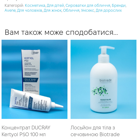
Категорій:
Косметика
,
Для дітей
,
Сироватки для обличчя
,
Бренди
,
Avene
,
Для чоловіків
,
Для жінок
,
Обличчя
,
Унісекс
,
Для дорослих
Вам також може сподобатися…
Концентрат DUCRAY
Лосьйон для тіла з
Kertyol PSO 100 мл
сечовиною Biotrade