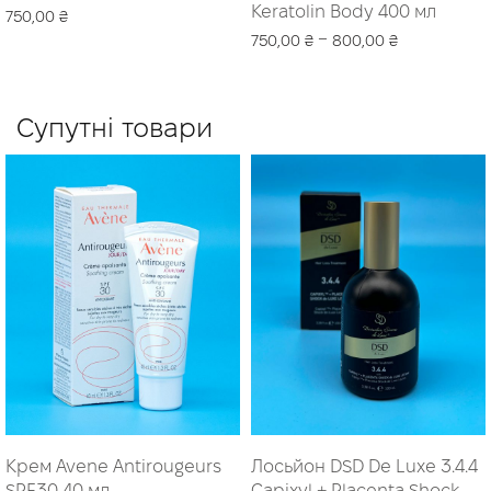
Keratolin Body 400 мл
750,00
₴
–
750,00
₴
800,00
₴
Читати далі
Оберіть опції
Супутні товари
Крем Avene Antirougeurs
Лосьйон DSD De Luxe 3.4.4
SPF30 40 мл
Capixyl + Placenta Shock