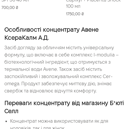
100 мл
700,00
₴
1750,00
₴
Читати далі
Читати далі
Особливості концентрату Авене
КсераКалм А.Д.
Засіб догляду за обличчям містить універсальну
формулу, що включає в себе комплекс І-modulia –
біотехнологічний інгредієнт, що отримується з
термальної води Avene. Також засіб містить
заспокійливий і зволожувальний комплекс Cer-
omega. Продукт забезпечує миттєву дію, знімає
свербіж та відновлює відчуття комфорту.
Переваги концентрату від магазину Бʼюті
Селл
Концентрат можна використовувати як для
чоловіків, так і для жінок.