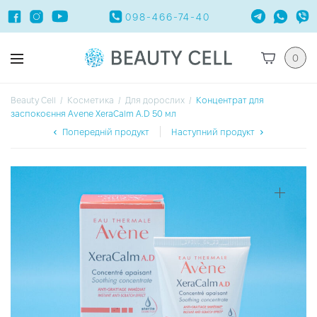
098-466-74-40
0
Beauty Cell
/
Косметика
/
Для дорослих
/
Концентрат для
заспокоєння Avene XeraCalm A.D 50 мл
Попередній продукт
Наступний продукт