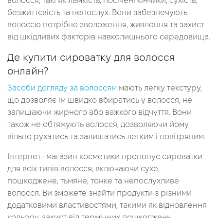
волосся, такі як ламкість, посічені кінчики, сухість,
безжиттєвість та непослух. Вони забезпечують
волоссю потрібне зволоження, живлення та захист
від шкідливих факторів навколишнього середовища.
Де купити сироватку для волосся
онлайн?
Засоби догляду за волоссям
мають легку текстуру,
що дозволяє їм швидко вбиратись у волосся, не
залишаючи жирного або важкого відчуття. Вони
також не обтяжують волосся, дозволяючи йому
вільно рухатись та залишатись легким і повітряним.
Інтернет- магазин косметики пропонує сироватки
для всіх типів волосся, включаючи сухе,
пошкоджене, тьмяне, тонке та непослухливе
волосся. Ви зможете знайти продукти з різними
додатковими властивостями, такими як відновлення
кольору, захист від термічних пошкоджень,