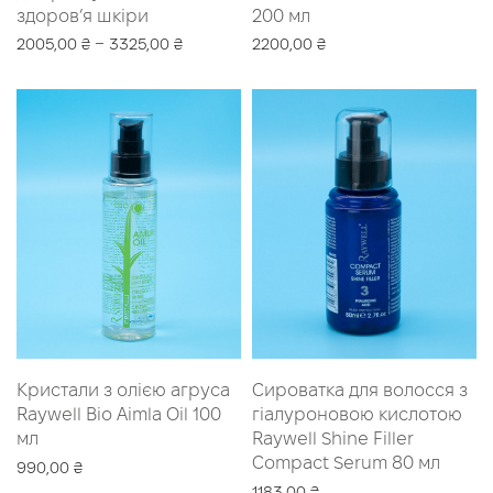
здоров’я шкіри
200 мл
–
2005,00
₴
3325,00
₴
2200,00
₴
Оберіть опції
Читати далі
Кристали з олією агруса
Сироватка для волосся з
Raywell Bio Aimla Oil 100
гіалуроновою кислотою
мл
Raywell Shine Filler
Compact Serum 80 мл
990,00
₴
1183,00
₴
Читати далі