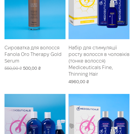
Сироватка для волосся
Набір для стимуляції
Fanola Oro Therapy Gold
росту волосся в чоловіків
Serum
(тонке волосся)
Mediceuticals Fine,
Оригінальна
Поточна
550,00
₴
500,00
₴
Thinning Hair
ціна:
ціна:
Додати в кошик
550,00 ₴.
500,00 ₴.
4960,00
₴
Додати в кошик