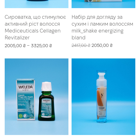
Сироватка, що стимулює
Набір для догляду за
активний ріст волосся
сухим і ламким волоссям
Mediceuticals Cellagen
milk_shake energizing
Revitalizer
bland
Оригінальна
Поточна
–
2417,00
₴
2050,00
₴
2005,00
₴
3325,00
₴
ціна:
ціна:
Додати в кошик
Оберіть опції
2417,00 ₴.
2050,00 ₴.