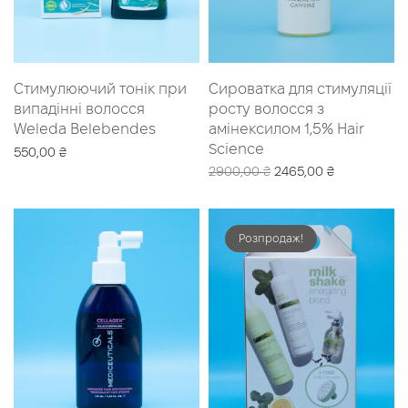
Стимулюючий тонік при
Сироватка для стимуляції
випадінні волосся
росту волосся з
Weleda Belebendes
амінексилом 1,5% Hair
Science
550,00
₴
Оригінальна
Поточна
2900,00
₴
2465,00
₴
Читати далі
ціна:
ціна:
Додати в кошик
2900,00 ₴.
2465,00 ₴.
Розпродаж!