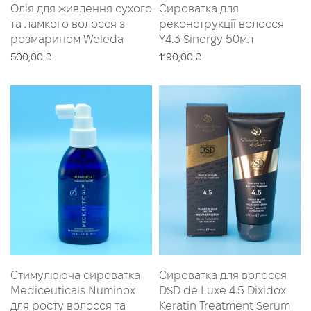
Олія для живлення сухого
Сироватка для
та ламкого волосся з
реконструкції волосся
розмарином Weleda
Y4.3 Sinergy 50мл
500,00
₴
1190,00
₴
Читати далі
Читати далі
Стимулююча сироватка
Сироватка для волосся
Mediceuticals Numinox
DSD de Luxe 4.5 Dixidox
для росту волосся та
Keratin Treatment Serum