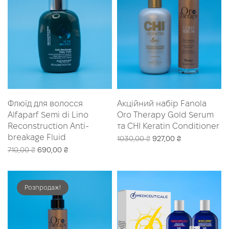
Флюїд для волосся
Акційний набір Fanola
Alfaparf Semi di Lino
Oro Therapy Gold Serum
Reconstruction Anti-
та CHI Keratin Conditioner
breakage Fluid
Оригінальна
Поточна
1030,00
₴
927,00
₴
Оригінальна
Поточна
ціна:
ціна:
710,00
₴
690,00
₴
Читати далі
ціна:
ціна:
1030,00 ₴.
927,00 ₴.
Додати в кошик
710,00 ₴.
690,00 ₴.
Розпродаж!