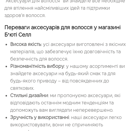
“Аксесуари для волосся” ви знайдете все необхідне
для втілення найсміливіших ідей та підтримки
здоров’я волосся.
Переваги аксесуарів для волосся у магазині
Бʼюті Селл
Висока якість
: усі аксесуари виготовлені з якісних
матеріалів, що забезпечує їхню довговічність та
безпечність для волосся.
Різноманітність вибору
: у нашому асортименті ви
знайдете аксесуари на будь-який смак та для
будь-якого приводу – від повсякденних до
святкових.
Стильні дизайни
: ми пропонуємо аксесуари, які
відповідають останнім модним тенденціям та
допоможуть вам виглядати неперевершено.
Зручність у використанні
: наші аксесуари легко
використовувати, вони не спричиняють