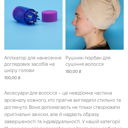
Аплікатор для нанесення
Рушник-тюрбан для
доглядових засобів на
сушіння волосся
шкіру голови
150,00
₴
100,00
₴
Додати в кошик
Додати в кошик
Аксесуари для волосся – це невід’ємна частина
арсеналу кожного, хто прагне виглядати стильно та
доглянуто. Вони допомагають не тільки створювати
оригінальні зачіски, але й надають образу
завершеності та індивідуальності. У нашій категорії